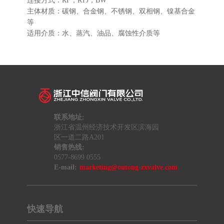
连接方式：RF，RTJ，BW
主体材质：碳钢、合金钢、不锈钢、双相钢、镍基合金
等
适用介质：水、蒸汽、油品、腐蚀性介质等
联系地址:
浙江省温州经济技术开发区滨海园
区一道二路A201
销售热线:
0577-8699 0555
E-mail:
marketing@outong-zxvalve.com
快速导航