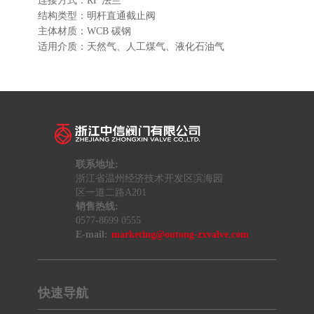
连接方式：RF 法兰
结构类型：明杆直通截止阀
主体材质：WCB 碳钢
适用介质：天然气、人工煤气、液化石油气
联系地址:
浙江省温州经济技术开发区滨海园
区一道二路A201
销售热线:
0577-8699 0555
E-mail:
marketing@outong-zxvalve.com
快速导航