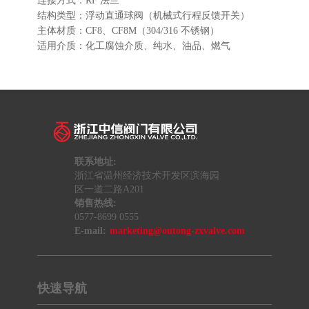
连接方式：RF 法兰
结构类型：浮动直通球阀（机械式行程反馈开关）
主体材质：CF8、CF8M（304/316 不锈钢）
适用介质：化工腐蚀介质、纯水、油品、燃气
联系地址:
浙江省温州经济技术开发区滨海园
区一道二路A201
销售热线:
0577-8699 0555
E-mail:
marketing@outong-zxvalve.com
快速导航