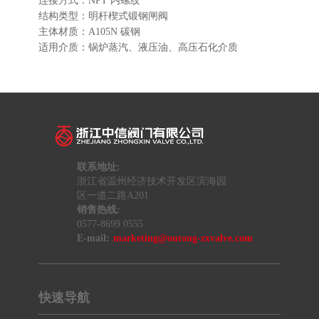
连接方式：NPT 内螺纹
结构类型：明杆楔式锻钢闸阀
主体材质：A105N 碳钢
适用介质：锅炉蒸汽、液压油、高压石化介质
联系地址:
浙江省温州经济技术开发区滨海园
区一道二路A201
销售热线:
0577-8699 0555
E-mail:
marketing@outong-zxvalve.com
快速导航