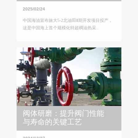
稠油开发再突破
2025/02/24
中国海油宣布旅大5-2北油田Ⅱ期开发项目投产，
这是中国海上首个规模化特超稠油热采..
阀体研磨：提升阀门性能
与寿命的关键工艺