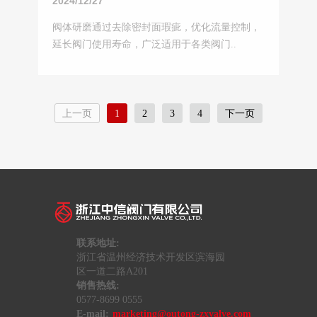
2024/12/27
阀体研磨通过去除密封面瑕疵，优化流量控制，
延长阀门使用寿命，广泛适用于各类阀门..
上一页
1
2
3
4
下一页
联系地址:
浙江省温州经济技术开发区滨海园
区一道二路A201
销售热线:
0577-8699 0555
E-mail:
marketing@outong-zxvalve.com